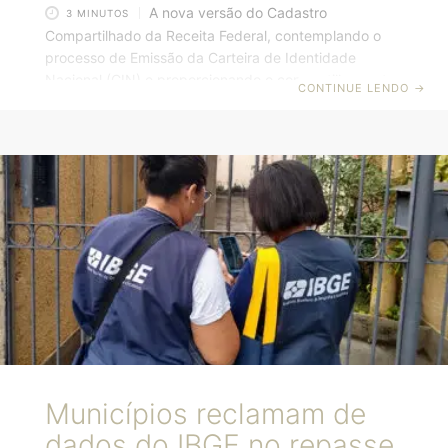
A nova versão do Cadastro
3 MINUTOS
Compartilhado da Receita Federal, contemplando o
processo de Emissão da Carteira de Identidade
Nacional (CIN) e proporcionando o compartilhamento
CONTINUE LENDO
→
seguro de dados entre a Receita Federal do Brasil
(RFB) e os Órgãos de Identificação Civil (OICs), foi
implantada nesta segunda-feira (25). Desenvolvida
pelo Serpro, a solução será adotada e operada por
todos os OICs para operações de consulta, inscrição e
alteração de CPFs e CINs, conforme a necessidade do
processo de emissão das novas identidades. A
implantação
Municípios reclamam de
dados do IBGE no repasse