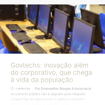
acesso a ferramentas como softwares acessíveis para
empresas que ainda não começaram sua jornada de
transformação digital, são importantes para o
desenvolvimento econômico e social dos municípios.
Não é por acaso que a capital catarinense é escolhida
por grandes empresas multinacionais para
estabelecer escritórios no Brasil.
Govtechs: inovação além
do corporativo, que chega
à vida da população
Por Emanoelton Borges A burocracia
2 MINUTOS
no universo público não é segredo para ninguém.
Longas filas de espera para o público e trabalho
exaustivo do gestor, que muitas vezes não dá conta