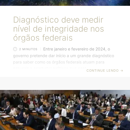
Diagnóstico deve medir
nível de integridade nos
órgãos federais
Entre janeiro e fevereiro de 2024, o
2 MINUTOS
governo pretende dar início a um grande diagnóstico
para saber como os órgãos federais atuam para
prevenir e combater práticas que contrariam o
CONTINUE LENDO
→
interesse público. Chamado de Modelo de Maturidade
em Integridade Pública, o sistema será aplicado em
etapas, ao longo dos próximos três anos. O processo
começa pela estruturação da ferramenta nas
unidades que articulam e coordenam ações de
integridade e transparência em 204 órgãos e
autarquias federais. Essas unidades formam o Sistema
de