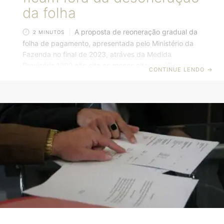
da folha
A proposta de reoneração gradual da
2 MINUTOS
folha de pagamento, apresentada pelo Ministério da
Fazenda no final de 2023, atráves da Medida
Provisória 1202 não cita ao menos oito dos 17 setores
CONTINUE LENDO
→
intensivos em emprego e que estão contemplados
pela desoneração da folha. O formato do texto abre
brecha para que as empresas sejam novamente
tributadas em 20% de contribuição previdenciária de
uma vez só. A nova medida provisória traz uma nova
lista com 42 atividades econômicas, e não mais
setores, sem citar