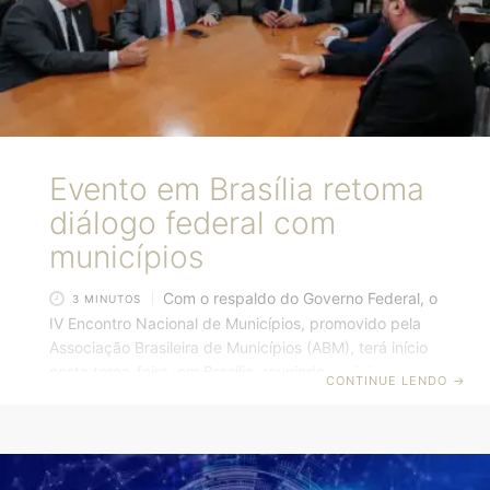
Evento em Brasília retoma
diálogo federal com
municípios
Com o respaldo do Governo Federal, o
3 MINUTOS
IV Encontro Nacional de Municípios, promovido pela
Associação Brasileira de Municípios (ABM), terá início
nesta terça-feira, em Brasília, reunindo prefeitos,
CONTINUE LENDO
→
gestores e estudantes de todo o Brasil. O evento de
três dias contará com a participação dos ministros
Alexandre Padilha (Relações Institucionais), Anielle
Franco (Igualdade Racial), Cida Gonçalves (Mulheres),