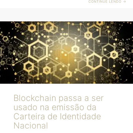
CONTINUE LENDO
→
da demanda em decorrência do volume de trabalho,
dão o tom das repartições públicas brasileiras.
Porém, esse cenário vem se transformando com a
utilização da tecnologia nas mais diversas esferas de
governo, passando por áreas fundamentais para o
funcionamento da sociedade, como saúde, educação,
trânsito, portal de transparência e outros processos.
Blockchain passa a ser
usado na emissão da
Carteira de Identidade
Nacional