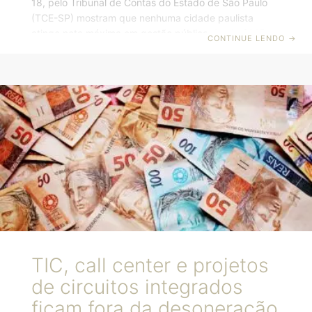
18, pelo Tribunal de Contas do Estado de São Paulo
(TCE-SP) mostram que nenhuma cidade paulista
atinge nota máxima em gestão pública desde 2015,
CONTINUE LENDO
→
quando o levantamento começou. Os números
apontam, inclusive, para uma piora no controle da
administração ao decorrer de quase uma década. As
áreas avaliadas pela equipe técnica do Tribunal são:
planejamento, fiscal, educação, saúde, meio
ambiente, proteção dos cidadãos e tecnologia. No
último levantamento, que levou em conta dados de
2022 que foram compilados
TIC, call center e projetos
de circuitos integrados
ficam fora da desoneração