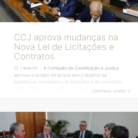
CCJ aprova mudanças na
Nova Lei de Licitações e
Contratos
A Comissão de Constituição e Justiça
1 MINUTO
aprovou o projeto de lei que tem o objetivo de
aperfeiçoar mecanismos de licitações e de convênios
entre prefeituras e a União. A proposta (PL
CONTINUE LENDO
→
3954/2023) quer evitar orçamentos irreais e ampliar
possibilidades de garantia e de ajustes, como explicou
o relator, senador Márcio Bittar (União-AC). O texto
deve seguir diretamente para a análise da Câmara
dos Deputados, a não ser que haja pedido para nova
votação no Plenário do Senado. O projeto de lei
aprovado