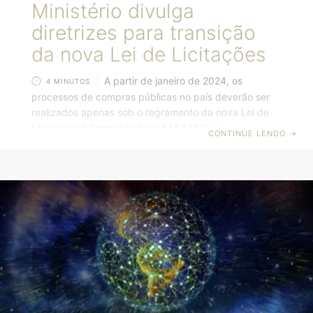
Ministério divulga
diretrizes para transição
da nova Lei de Licitações
A partir de janeiro de 2024, os
4 MINUTOS
processos de compras públicas no país deverão ser
realizados apenas sob o regramento da nova Lei de
Licitações e Contratos (Lei nº 14.133/2021). Como
CONTINUE LENDO
→
medida para concluir a transição das antigas para
a atual legislação, o Ministério da Gestão e da
Inovação em Serviços Públicos
(MGI) estabeleceu diretrizes a serem seguidas pelos
órgãos e entidades da União, estados e municípios.
As Leis nº 8.666/1993 e nº 10.520/2002 e os
dispositivos da Lei nº 12.462/2011, que até agora
regiam as licitações e os contratos públicos, serão
revogados em definitivo no próximo sábado, dia 30
de dezembro. A partir dessa data, o Compras.gov.br
estará configurado para receber