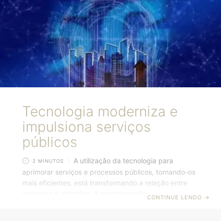
Jader Barbalho Filho (Cidades), Luiz Marinho
(Trabalho e Emprego), Marina Silva (Meio Ambiente e
Mudança do Clima), Paulo Teixeira (Desenvolvimento
Agrário) e Silvio Almeida (Direitos Humanos
Tecnologia moderniza e
impulsiona serviços
públicos
A utilização da tecnologia para
2 MINUTOS
aprimorar serviços e processos públicos, tornando-os
mais eficientes, está transformando a relação entre
governos e cidadãos. A modernização e
CONTINUE LENDO
→
democratização do acesso aos serviços públicos,
desenvolvida especialmente pelas GovTechs, além do