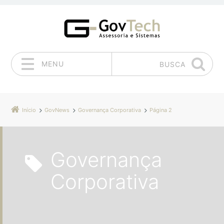
MENU
BUSCA
Pular para o conteúdo
Início
GovNews
Governança Corporativa
Página 2
Governança
Corporativa