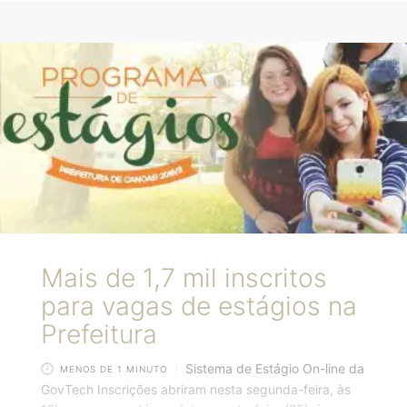
estágio em diversas áreas oferecidas pela Prefeitura
de Canoas. As inscrições abriram na segunda-feira, às
12h, e seguem até sexta-feira (25), às 23h50.
Poderão se inscrever alunos do Ensino Médio, Técnico
e Superior. São requisitos básicos para concorrer às
vagas ter 16 anos
Mais de 1,7 mil inscritos
para vagas de estágios na
Prefeitura
Sistema de Estágio On-line da
MENOS DE 1 MINUTO
GovTech Inscrições abriram nesta segunda-feira, às