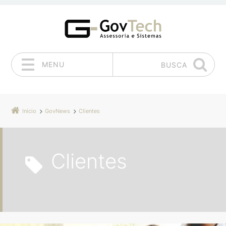
MENU
BUSCA
Pular para o conteúdo
Início
GovNews
Clientes
Clientes