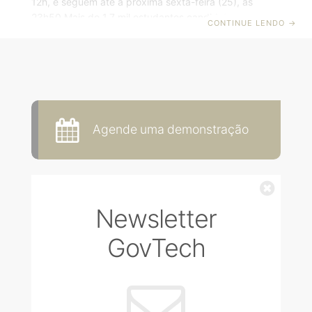
12h, e seguem até a próxima sexta-feira (25), às
23h50 Mais de 1,7 mil estudantes candidataram-se
CONTINUE LENDO
→
nesta segunda-feira (21), até as 16h30, às 150 vagas
de estágio em diversas áreas oferecidas pela
Prefeitura de Canoas. As inscrições abriram na
segunda, às 12h, e seguem até sexta-feira (25), às
23h50. Poderão se inscrever estudantes de Ensino
Médio, Técnico e Superior. São requisitos básicos para
os estudantes concorrerem às vagas ter
Agende uma demonstração
Fechar
Newsletter
GovTech