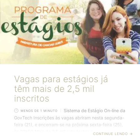
Vagas para estágios já
têm mais de 2,5 mil
inscritos
Sistema de Estágio On-line da
MENOS DE 1 MINUTO
GovTech Inscrições às vagas abriram nesta segunda-
feira (21), e encerram-se na próxima sexta-feira (25),
às 23h50 Mais de 2,5 mil estudantes candidataram-se
CONTINUE LENDO
→
até as 16h30 desta terça-feira (22) às 150 vagas de