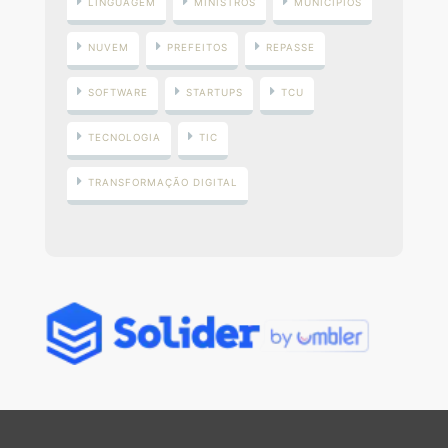
LINGUAGEM
MINISTROS
MUNICÍPIOS
NUVEM
PREFEITOS
REPASSE
SOFTWARE
STARTUPS
TCU
TECNOLOGIA
TIC
TRANSFORMAÇÃO DIGITAL