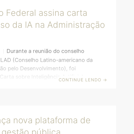
 Federal assina carta
so da IA na Administração
Durante a reunião do conselho
S
CLAD (Conselho Latino-americano da
ão pelo Desenvolvimento), foi
arta sobre Inteligência Artificial
CONTINUE LENDO
→
dministração Pública. O objetivo do
é “promover um marco compartilhado
imento da Inteligência Artificial
dministração Pública”, segundo Ignacio
ça nova plataforma de
essor de Ciência Política e
ção da Universidade Autônoma de
 gestão pública