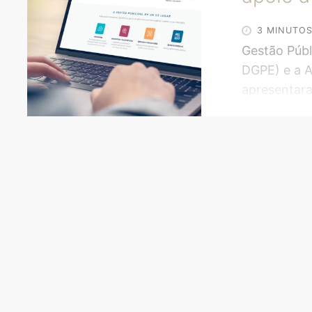
Madri e rel
“Sempre lev
3 MINUTO
cidadãos co
Gestão Públ
DGPE) e a 
apresentara
(DF), a FGV
informações
para apoiar
brasileiros 
plataforma 
Brasileiro 
apresentaçã
Sector Sym
plataforma