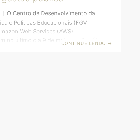
ator do documento a pedido do CLAD.
amos em conta o serviço público e os
O Centro de Desenvolvimento da
S
mo foco principal”. “É um assunto que
ica e Políticas Educacionais (FGV
Amazon Web Services (AWS)
m no último dia 9 de maio, em Brasília
CONTINUE LENDO
→
 Municípios, plataforma que reúne
 estruturadas e soluções inovadoras
 a gestão pública nos 5.568 municípios
e Brasília, DF. O desenvolvimento da
contou com apoio do Instituto
de Administração Municipal (IBAM). A
o ocorreu durante o AWS Public
posium, promovido pela AWS,
 de computação em nuvem