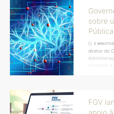
Governo
sobre u
Pública
2 MINUTO
diretor do 
Administraç
acordada a C
dentro da A
documento 
de desenvolv
dentro da A
FGV lan
Criado, prof
Administra
apoio à