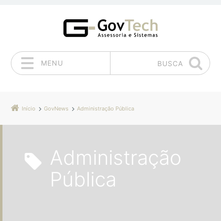
MENU
BUSCA
Pular para o conteúdo
Início
GovNews
Administração Pública
Administração
Pública