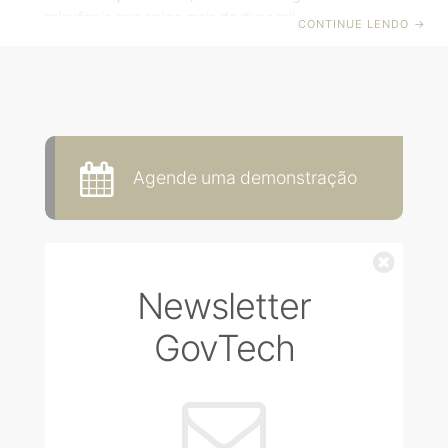
relevância que reúne mais de duas mil pessoas.
CONTINUE LENDO
→
Durante três dias intensos, líderes, especialistas e
profissionais da área administrativa de todos os
estados brasileiros e do Distrito Federal se unem para
discutir a inovação e a modernização na gestão
pública. O objetivo primordial desta edição é
promover debates sobre os avanços e desafios da
administração pública em todas as regiões do Brasil.
Agende uma demonstração
Fechar
Newsletter
GovTech