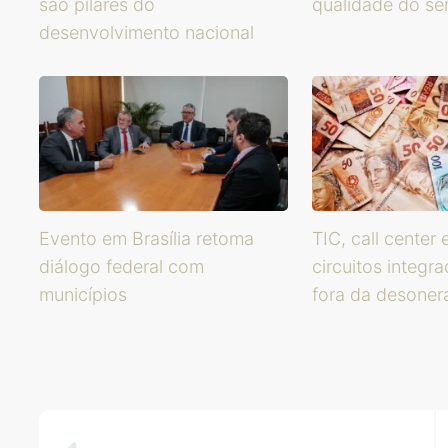
são pilares do
qualidade do se
desenvolvimento nacional
Evento em Brasília retoma
TIC, call center 
diálogo federal com
circuitos integr
municípios
fora da desoner