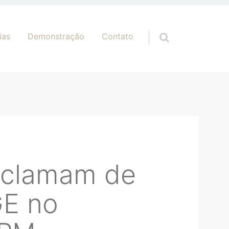
ias
Demonstração
Contato
eclamam de
GE no