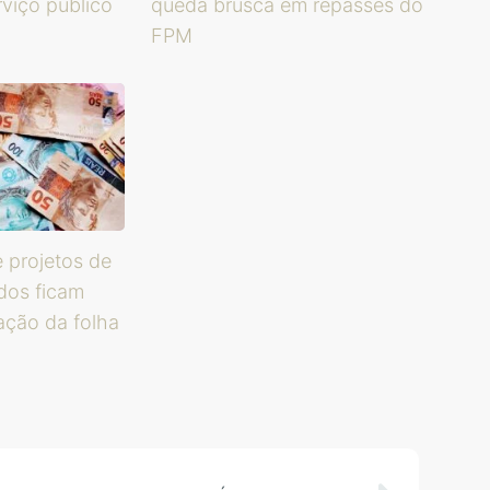
rviço público
queda brusca em repasses do
FPM
e projetos de
ados ficam
ação da folha