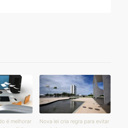
do é melhorar
Nova lei cria regra para evitar