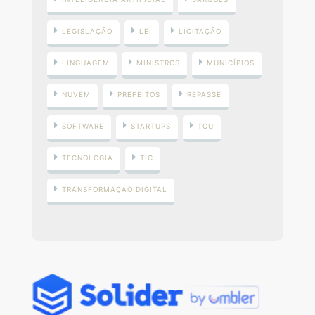
LEGISLAÇÃO
LEI
LICITAÇÃO
LINGUAGEM
MINISTROS
MUNICÍPIOS
NUVEM
PREFEITOS
REPASSE
SOFTWARE
STARTUPS
TCU
TECNOLOGIA
TIC
TRANSFORMAÇÃO DIGITAL