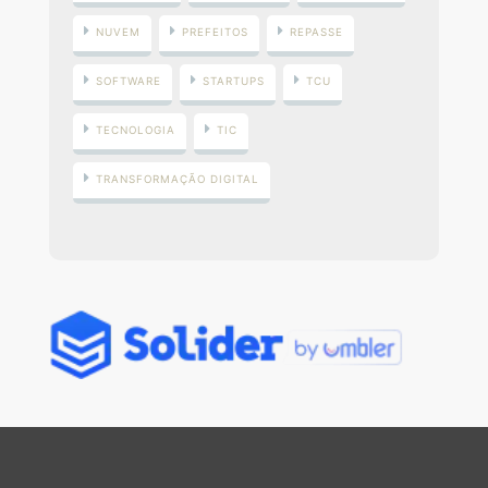
NUVEM
PREFEITOS
REPASSE
SOFTWARE
STARTUPS
TCU
TECNOLOGIA
TIC
TRANSFORMAÇÃO DIGITAL