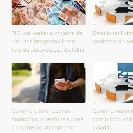
TIC, call center e projetos de
Desafio do Esta
circuitos integrados ficam
qualidade do se
fora da desoneração da folha
Governo Eletrônico: nos
Governo reafirm
municípios, o telefone supera
com o foco volt
a Internet no atendimento
cidadão