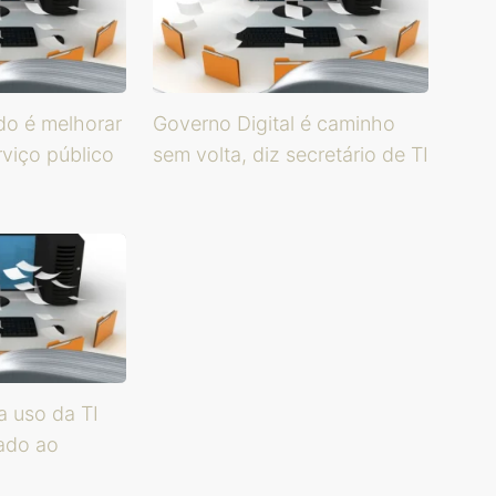
do é melhorar
Governo Digital é caminho
rviço público
sem volta, diz secretário de TI
a uso da TI
ado ao