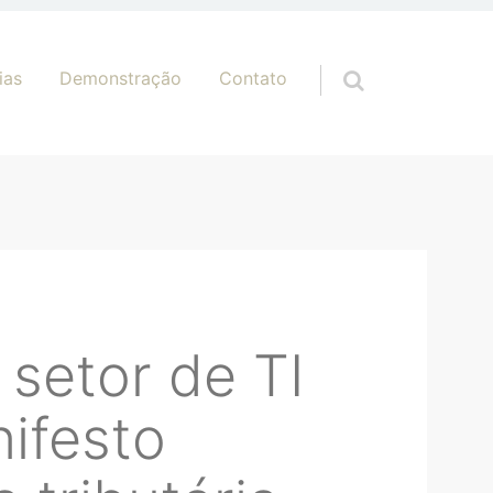
ias
Demonstração
Contato
 setor de TI
ifesto