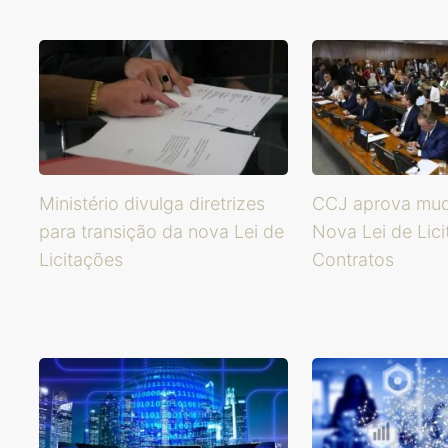
Ministério divulga diretrizes
CCJ aprova mu
para transição da nova Lei de
Nova Lei de Lic
Licitações
Contratos