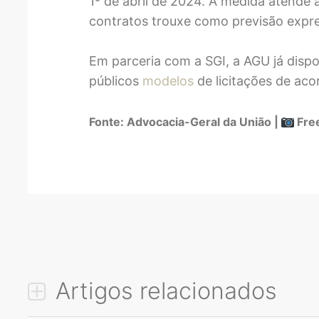
1º de abril de 2024. A medida atende a
contratos trouxe como previsão expre
Em parceria com a SGI, a AGU já dispo
públicos
modelos
de licitações de ac
Fonte: Advocacia-Geral da União |
Fre
Artigos relacionados