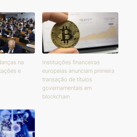
danças na
Instituições financeiras
itações e
europeias anunciam primeira
transação de títulos
governamentais em
blockchain