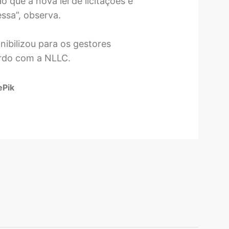
o que a nova lei de licitações e
ssa”, observa.
nibilizou para os gestores
ordo com a NLLC.
ePik