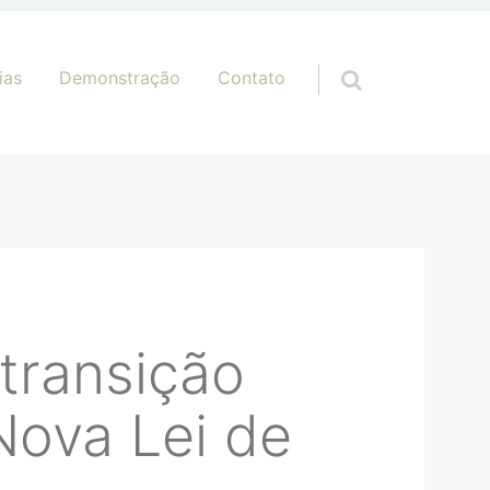
ias
Demonstração
Contato
 transição
Nova Lei de